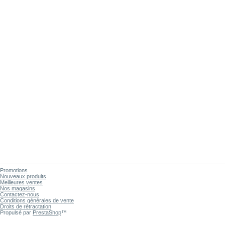
Promotions
Nouveaux produits
Meilleures ventes
Nos magasins
Contactez-nous
Conditions générales de vente
Droits de rétractation
Propulsé par
PrestaShop
™