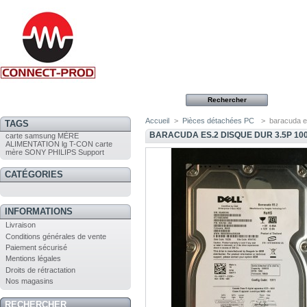
Accueil
>
Pièces détachées PC
>
baracuda e
TAGS
BARACUDA ES.2 DISQUE DUR 3.5P 10
carte
samsung
MÈRE
ALIMENTATION
lg
T-CON
carte
mère
SONY
PHILIPS
Support
CATÉGORIES
INFORMATIONS
Livraison
Conditions générales de vente
Paiement sécurisé
Mentions légales
Droits de rétractation
Nos magasins
RECHERCHER