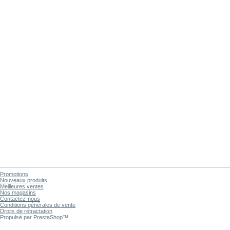
Promotions
Nouveaux produits
Meilleures ventes
Nos magasins
Contactez-nous
Conditions générales de vente
Droits de rétractation
Propulsé par
PrestaShop
™