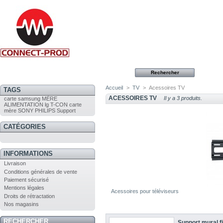
Accueil
>
TV
>
Acessoires TV
TAGS
ACESSOIRES TV
Il y a 3 produits.
carte
samsung
MÈRE
ALIMENTATION
lg
T-CON
carte
mère
SONY
PHILIPS
Support
CATÉGORIES
INFORMATIONS
Livraison
Conditions générales de vente
Paiement sécurisé
Mentions légales
Acessoires pour téléviseurs
Droits de rétractation
Nos magasins
RECHERCHER
Support mural f