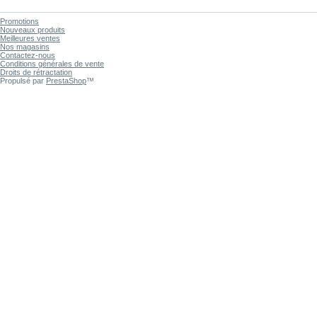
Promotions
Nouveaux produits
Meilleures ventes
Nos magasins
Contactez-nous
Conditions générales de vente
Droits de rétractation
Propulsé par
PrestaShop
™