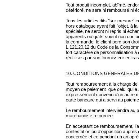
Tout produit incomplet, abîmé, endo
détérioré, ne sera ni remboursé ni 
Tous les articles dits "sur mesure" c
hors catalogue ayant fait l'objet, 
spéciale, ne seront ni repris ni éch
apparents ou qu'ils soient non con
la commande, le client perd son droit
L.121.20.12 du Code de la Consommat
fort caractère de personnalisation à d
réutilisés par son fournisseur en cas
10. CONDITIONS GENERALES 
Tout remboursement à la charge de
moyen de paiement que celui qui a s
expressément convenu d'un autre mo
carte bancaire qui a servi au paiemen
Le remboursement interviendra au plu
marchandise retournée.
En acceptant ce remboursement, l’a
contestation ou d’opposition auprès 
concernée et ce pendant un an apr