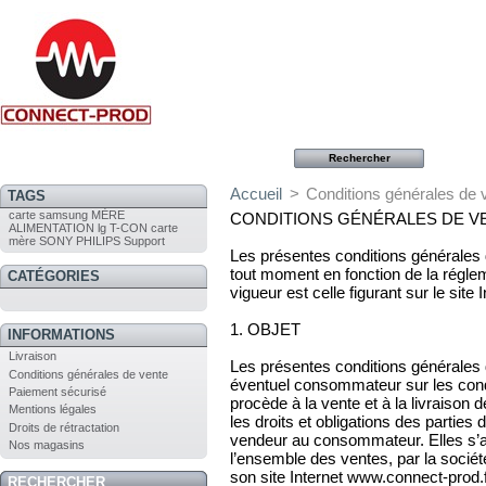
Accueil
>
Conditions générales de 
TAGS
carte
samsung
MÈRE
CONDITIONS GÉNÉRALES DE V
ALIMENTATION
lg
T-CON
carte
mère
SONY
PHILIPS
Support
Les présentes conditions générales 
tout moment en fonction de la régle
CATÉGORIES
vigueur est celle figurant sur le site
1. OBJET
INFORMATIONS
Livraison
Les présentes conditions générales d
Conditions générales de vente
éventuel consommateur sur les condi
Paiement sécurisé
procède à la vente et à la livraison 
Mentions légales
les droits et obligations des parties 
Droits de rétractation
vendeur au consommateur. Elles s’app
Nos magasins
l’ensemble des ventes, par la soci
son site Internet www.connect-prod.f
RECHERCHER