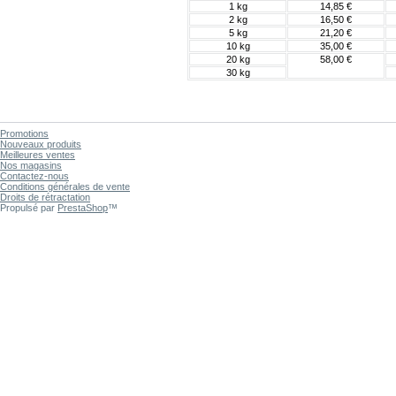
1 kg
14,85 €
2 kg
16,50 €
5 kg
21,20 €
10 kg
35,00 €
20 kg
58,00 €
30 kg
Promotions
Nouveaux produits
Meilleures ventes
Nos magasins
Contactez-nous
Conditions générales de vente
Droits de rétractation
Propulsé par
PrestaShop
™