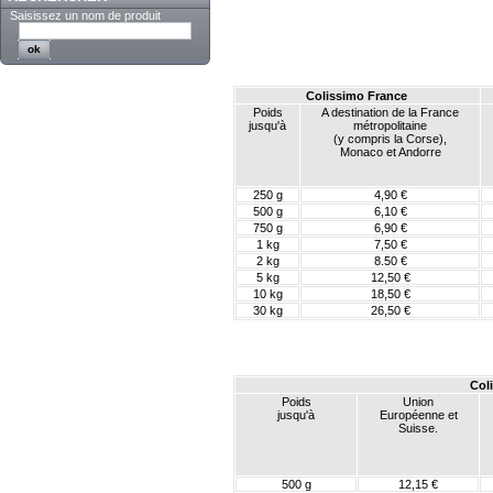
Saisissez un nom de produit
Colissimo France
Poids
A destination de la France
jusqu'à
métropolitaine
(y compris la Corse),
Monaco et Andorre
250 g
4,90 €
500 g
6,10 €
750 g
6,90 €
1 kg
7,50 €
2 kg
8.50 €
5 kg
12,50 €
10 kg
18,50 €
30 kg
26,50 €
Col
Poids
Union
jusqu'à
Européenne et
Suisse.
500 g
12,15 €