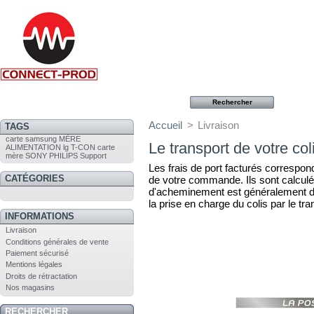
Accueil
>
Livraison
TAGS
carte
samsung
MÈRE
Le transport de votre col
ALIMENTATION
lg
T-CON
carte
mère
SONY
PHILIPS
Support
Les frais de port facturés correspon
CATÉGORIES
de votre commande. Ils sont calculés
d'acheminement est généralement de
la prise en charge du colis par le tra
INFORMATIONS
Livraison
Conditions générales de vente
Paiement sécurisé
Mentions légales
Droits de rétractation
Nos magasins
RECHERCHER