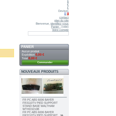
$
€
£
Devises
contact
plan du site
Bienvenue,
identifiez-vous
Panier :
(vide)
Votre compte
PANIER
Aucun produit
0,00 €
Expédition
0,00 €
Total
Commander
NOUVEAUX PRODUITS
FR PC ABS 6006 BAYER
FR3110TV PIED SUPPORT
STAND BASE WALTHAM
WTHD3210B
FR PC ABS 6006 BAYER
FR3110TV PIED SUPPORT...