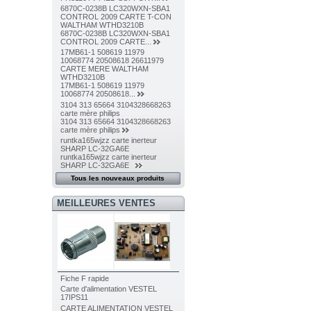
6870C-0238B LC320WXN-SBA1
CONTROL 2009 CARTE T-CON
WALTHAM WTHD3210B
6870C-0238B LC320WXN-SBA1
CONTROL 2009 CARTE...
17MB61-1 508619 11979
10068774 20508618 26611979
CARTE MERE WALTHAM
WTHD3210B
17MB61-1 508619 11979
10068774 20508618...
3104 313 65664 3104328668263
carte mère philips
3104 313 65664 3104328668263
carte mère philips
runtka165wjzz carte inerteur
SHARP LC-32GA6E
runtka165wjzz carte inerteur
SHARP LC-32GA6E
Tous les nouveaux produits
MEILLEURES VENTES
Fiche F rapide
Carte d'alimentation VESTEL
17IPS11
CARTE ALIMENTATION VESTEL