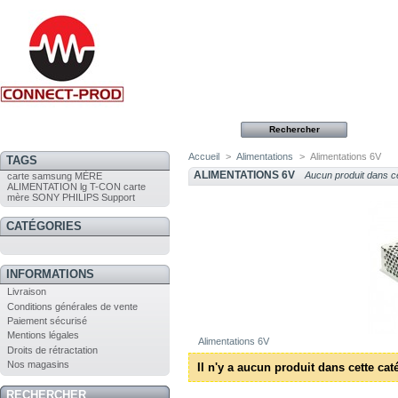
Accueil
>
Alimentations
>
Alimentations 6V
TAGS
ALIMENTATIONS 6V
Aucun produit dans ce
carte
samsung
MÈRE
ALIMENTATION
lg
T-CON
carte
mère
SONY
PHILIPS
Support
CATÉGORIES
INFORMATIONS
Livraison
Conditions générales de vente
Paiement sécurisé
Mentions légales
Alimentations 6V
Droits de rétractation
Nos magasins
Il n'y a aucun produit dans cette cat
RECHERCHER