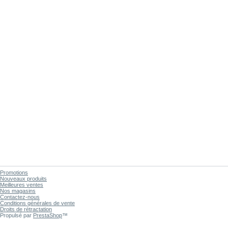
Promotions
Nouveaux produits
Meilleures ventes
Nos magasins
Contactez-nous
Conditions générales de vente
Droits de rétractation
Propulsé par
PrestaShop
™