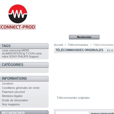
Accueil
>
Télécommandes
>
Télécommandes o
TAGS
TÉLÉCOMMANDES ORIGINALES
Il y a
carte
samsung
MÈRE
ALIMENTATION
lg
T-CON
carte
mère
SONY
PHILIPS
Support
CATÉGORIES
INFORMATIONS
Livraison
Conditions générales de vente
Paiement sécurisé
Mentions légales
Télécommandes originales
Droits de rétractation
Nos magasins
RECHERCHER
temecommande