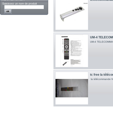
Saisissez un nom de produit
UM-4 TELECO
UM-4 TELECOMMA
tc free la télé
la télécommande f