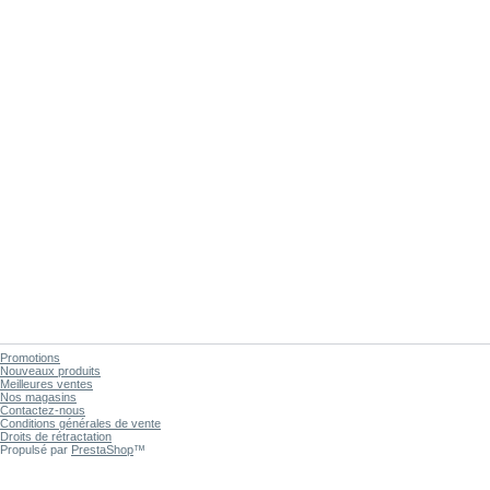
Promotions
Nouveaux produits
Meilleures ventes
Nos magasins
Contactez-nous
Conditions générales de vente
Droits de rétractation
Propulsé par
PrestaShop
™