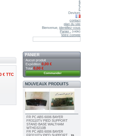
$
€
£
Devises
contact
plan du site
Bienvenue,
identifiez-vous
Panier :
(vide)
Votre compte
PANIER
Aucun produit
0,00 €
Expédition
0,00 €
Total
Commander
0 €
TTC
NOUVEAUX PRODUITS
FR PC ABS 6006 BAYER
FR3110TV PIED SUPPORT
STAND BASE WALTHAM
WTHD3210B
FR PC ABS 6006 BAYER
FR3110TV PIED SUPPORT...