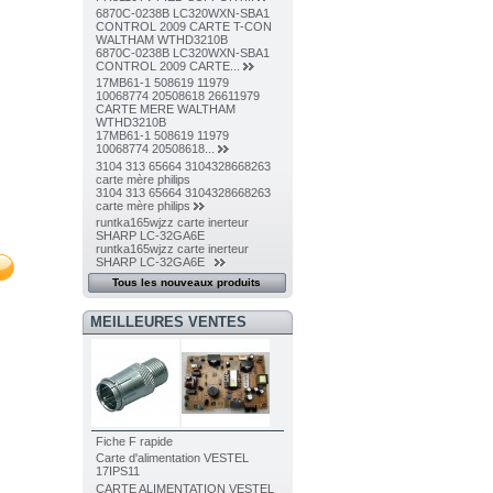
6870C-0238B LC320WXN-SBA1
CONTROL 2009 CARTE T-CON
WALTHAM WTHD3210B
6870C-0238B LC320WXN-SBA1
CONTROL 2009 CARTE...
17MB61-1 508619 11979
10068774 20508618 26611979
CARTE MERE WALTHAM
WTHD3210B
17MB61-1 508619 11979
10068774 20508618...
3104 313 65664 3104328668263
carte mère philips
3104 313 65664 3104328668263
carte mère philips
runtka165wjzz carte inerteur
SHARP LC-32GA6E
runtka165wjzz carte inerteur
SHARP LC-32GA6E
Tous les nouveaux produits
MEILLEURES VENTES
Fiche F rapide
Carte d'alimentation VESTEL
17IPS11
CARTE ALIMENTATION VESTEL