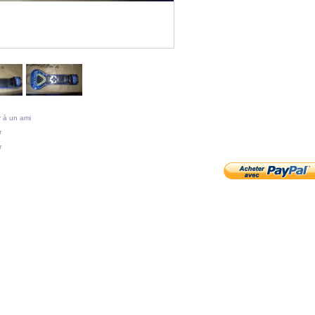
 à un ami
r
r