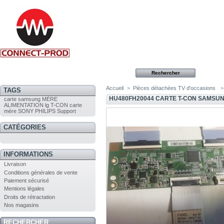
Accueil
>
Pièces détachées TV d'occasions
>
TAGS
HU480FH20044 CARTE T-CON SAMSU
carte
samsung
MÈRE
ALIMENTATION
lg
T-CON
carte
mère
SONY
PHILIPS
Support
CATÉGORIES
INFORMATIONS
Livraison
Conditions générales de vente
Paiement sécurisé
Mentions légales
Droits de rétractation
Nos magasins
RECHERCHER