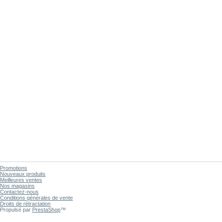
Promotions
Nouveaux produits
Meilleures ventes
Nos magasins
Contactez-nous
Conditions générales de vente
Droits de rétractation
Propulsé par
PrestaShop
™