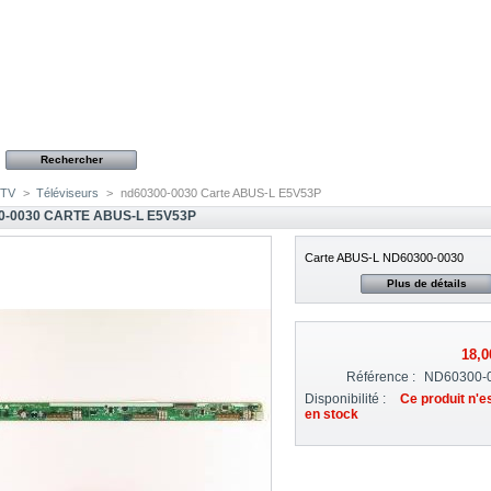
TV
>
Téléviseurs
>
nd60300-0030 Carte ABUS-L E5V53P
0-0030 CARTE ABUS-L E5V53P
C
arte ABUS-L ND60300-0030
Plus de détails
18,0
Référence :
ND60300-
Disponibilité :
Ce produit n'e
en stock