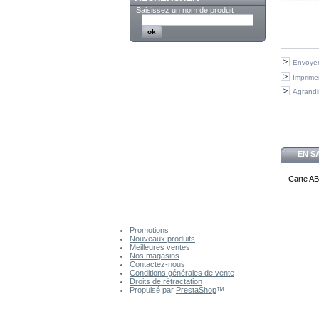
Saisissez un nom de produit
Envoyer
Imprime
Agrandi
EN S
C
arte 
Promotions
Nouveaux produits
Meilleures ventes
Nos magasins
Contactez-nous
Conditions générales de vente
Droits de rétractation
Propulsé par
PrestaShop
™