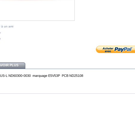
 à un ami
r
r
AVOIR PLUS
ABUS-L ND60300-0030 marquage E5V53P PCB ND25108