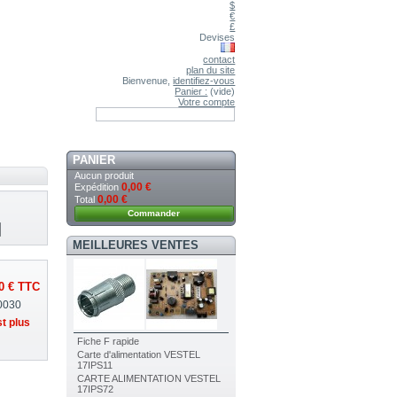
$
€
£
Devises
contact
plan du site
Bienvenue,
identifiez-vous
Panier :
(vide)
Votre compte
PANIER
Aucun produit
0,00 €
Expédition
0,00 €
Total
Commander
MEILLEURES VENTES
0 €
TTC
0030
st plus
Fiche F rapide
Carte d'alimentation VESTEL
17IPS11
CARTE ALIMENTATION VESTEL
17IPS72