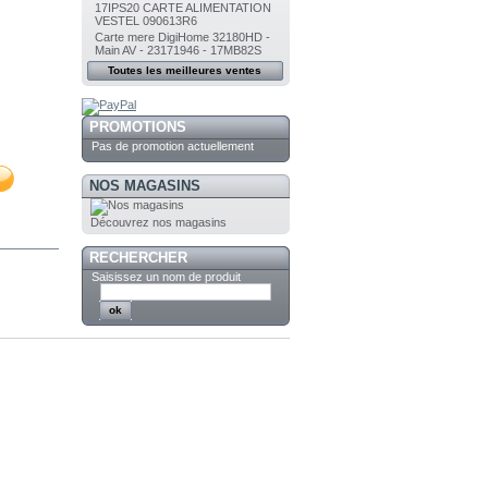
17IPS20 CARTE ALIMENTATION
VESTEL 090613R6
Carte mere DigiHome 32180HD -
Main AV - 23171946 - 17MB82S
Toutes les meilleures ventes
PROMOTIONS
Pas de promotion actuellement
NOS MAGASINS
Découvrez nos magasins
RECHERCHER
Saisissez un nom de produit