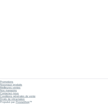
Promotions
Nouveaux produits
Meilleures ventes
Nos magasins
Contactez-nous
Conditions générales de vente
Droits de rétractation
Propulsé par
PrestaShop
™