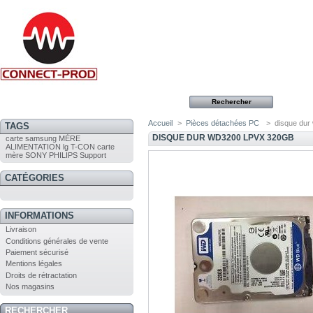
Accueil
>
Pièces détachées PC
>
disque dur
TAGS
DISQUE DUR WD3200 LPVX 320GB
carte
samsung
MÈRE
ALIMENTATION
lg
T-CON
carte
mère
SONY
PHILIPS
Support
CATÉGORIES
INFORMATIONS
Livraison
Conditions générales de vente
Paiement sécurisé
Mentions légales
Droits de rétractation
Nos magasins
RECHERCHER