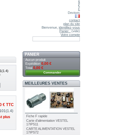
$
€
£
Devises
contact
plan du site
Bienvenue,
identifiez-vous
Panier :
(vide)
Votre compte
PANIER
Aucun produit
0,00 €
Expédition
0,00 €
Total
1(1.4)
Commander
G
MEILLEURES VENTES
0 €
TTC
01(1.4)
Fiche F rapide
st plus
Carte d'alimentation VESTEL
17IPS11
CARTE ALIMENTATION VESTEL
17IPS72