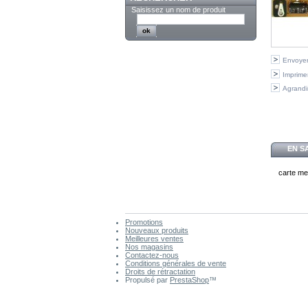
Saisissez un nom de produit
Envoyer
Imprime
Agrandi
EN S
carte m
Promotions
Nouveaux produits
Meilleures ventes
Nos magasins
Contactez-nous
Conditions générales de vente
Droits de rétractation
Propulsé par
PrestaShop
™