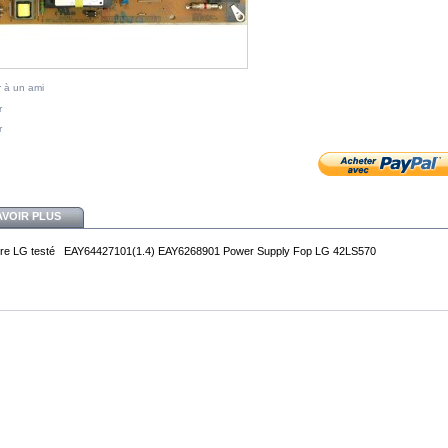
 à un ami
r
r
AVOIR PLUS
ere LG testé EAY64427101(1.4) EAY6268901 Power Supply Fop LG 42LS570