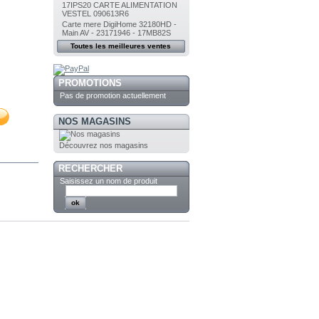
17IPS20 CARTE ALIMENTATION
VESTEL 090613R6
Carte mere DigiHome 32180HD -
Main AV - 23171946 - 17MB82S
Toutes les meilleures ventes
PROMOTIONS
Pas de promotion actuellement
NOS MAGASINS
Découvrez nos magasins
RECHERCHER
Saisissez un nom de produit