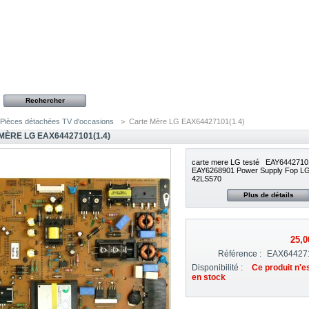
Pièces détachées TV d'occasions
>
Carte Mère LG EAX64427101(1.4)
MÈRE LG EAX64427101(1.4)
carte mere LG testé EAY6442710
EAY6268901 Power Supply Fop L
42LS570
Plus de détails
25,0
Référence :
EAX644271
Disponibilité :
Ce produit n'e
en stock