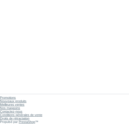
Promotions
Nouveaux produits
Meilleures ventes
Nos magasins
Contactez-nous
Conditions générales de vente
Droits de rétractation
Propulsé par
PrestaShop
™