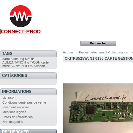
Accueil
>
Pièces détachées TV d'occasions
>
TAGS
QKITPB525WJN1 0136 CARTE GESTIO
carte
samsung
MÈRE
ALIMENTATION
lg
T-CON
carte
mère
SONY
PHILIPS
Support
CATÉGORIES
INFORMATIONS
Livraison
Conditions générales de vente
Paiement sécurisé
Mentions légales
Droits de rétractation
Nos magasins
RECHERCHER