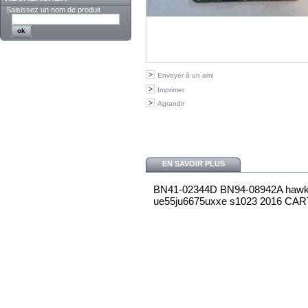
Saisissez un nom de produit
Envoyer à un ami
Imprimer
Agrandir
EN SAVOIR PLUS
BN41-02344D BN94-08942A hawk_
ue55ju6675uxxe s1023 2016 