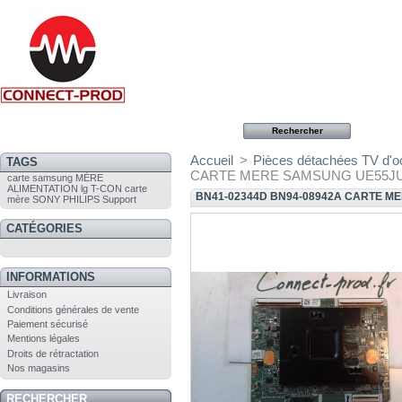
Accueil
>
Pièces détachées TV d'
TAGS
CARTE MERE SAMSUNG UE55JU
carte
samsung
MÈRE
ALIMENTATION
lg
T-CON
carte
BN41-02344D BN94-08942A CARTE M
mère
SONY
PHILIPS
Support
CATÉGORIES
INFORMATIONS
Livraison
Conditions générales de vente
Paiement sécurisé
Mentions légales
Droits de rétractation
Nos magasins
RECHERCHER