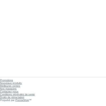
Promotions
Nouveaux produits
Meilleures ventes
Nos magasins
Contactez-nous
Conditions générales de vente
Droits de rétractation
Propulsé par
PrestaShop
™