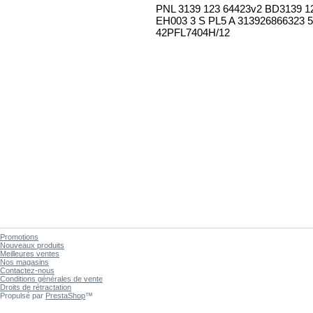
PNL 3139 123 64423v2 BD3139 1
EH003 3 S PL5 A 313926866323 50
42PFL7404H/12
Promotions
Nouveaux produits
Meilleures ventes
Nos magasins
Contactez-nous
Conditions générales de vente
Droits de rétractation
Propulsé par
PrestaShop
™