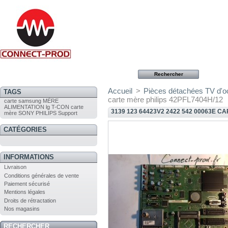
Accueil
>
Pièces détachées TV d'
TAGS
carte mère philips 42PFL7404H/12
carte
samsung
MÈRE
ALIMENTATION
lg
T-CON
carte
3139 123 64423V2 2422 542 00063E C
mère
SONY
PHILIPS
Support
CATÉGORIES
INFORMATIONS
Livraison
Conditions générales de vente
Paiement sécurisé
Mentions légales
Droits de rétractation
Nos magasins
RECHERCHER