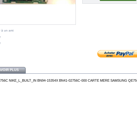
 à un ami
r
r
AVOIR PLUS
2756C NIKE_L_BUILT_IN BN94-15354X BN41-02756C-000 CARTE MERE SAMSUNG QE7