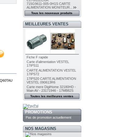
C27G22ZE/BK
715G9611-005-0H1S CARTE
ALIMENTATION MONITEUR...
Tous les nouveaux produits
MEILLEURES VENTES
Fiche F rapide
Carte d'alimentation VESTEL
17IPS11
CARTE ALIMENTATION VESTEL
17IPS72
17IPS20 CARTE ALIMENTATION
5Q60TAU
VESTEL 090613R6
Carte mere DigiHome 32180HD -
Main AV - 23171946 - 17MB82S
Toutes les meilleures ventes
PROMOTIONS
Pas de promotion actuellement
NOS MAGASINS