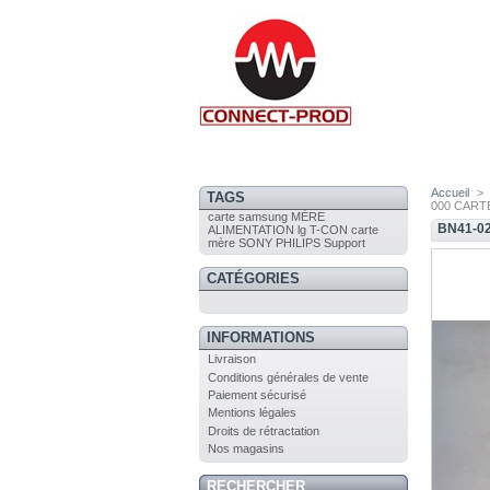
Accueil
>
TAGS
000 CART
carte
samsung
MÈRE
BN41-02
ALIMENTATION
lg
T-CON
carte
mère
SONY
PHILIPS
Support
CATÉGORIES
INFORMATIONS
Livraison
Conditions générales de vente
Paiement sécurisé
Mentions légales
Droits de rétractation
Nos magasins
RECHERCHER