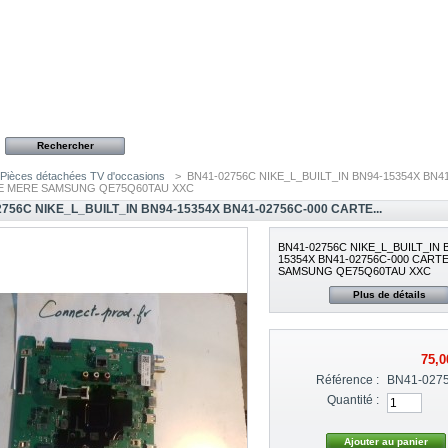
Pièces détachées TV d'occasions
>
BN41-02756C NIKE_L_BUILT_IN BN94-15354X BN4
E MERE SAMSUNG QE75Q60TAU XXC
756C NIKE_L_BUILT_IN BN94-15354X BN41-02756C-000 CARTE...
BN41-02756C NIKE_L_BUILT_IN 
15354X BN41-02756C-000 CART
SAMSUNG QE75Q60TAU XXC
Plus de détails
75,0
Référence :
BN41-027
Quantité :