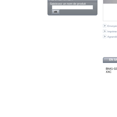
Saisissez un nom de produit
Envoyer
Imprime
Agrandi
EN S
BN41-0
XXC