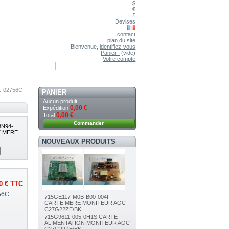
$
€
£
Devises
contact
plan du site
Bienvenue,
identifiez-vous
Panier :
(vide)
Votre compte
1-02756C-
PANIER
Aucun produit
0,00 €
Expédition
0,00 €
Total
Commander
BN94-
E MERE
NOUVEAUX PRODUITS
0 €
TTC
56C
715GE117-M0B-B00-004F
CARTE MERE MONITEUR AOC
C27G22ZE/BK
715G9611-005-0H1S CARTE
ALIMENTATION MONITEUR AOC