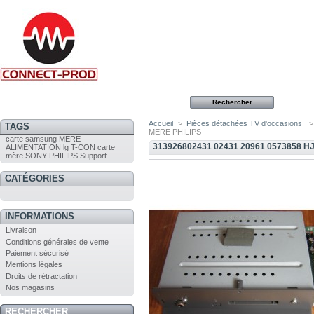
Accueil
>
Pièces détachées TV d'occasions
>
TAGS
MERE PHILIPS
carte
samsung
MÈRE
313926802431 02431 20961 0573858 
ALIMENTATION
lg
T-CON
carte
mère
SONY
PHILIPS
Support
CATÉGORIES
INFORMATIONS
Livraison
Conditions générales de vente
Paiement sécurisé
Mentions légales
Droits de rétractation
Nos magasins
RECHERCHER