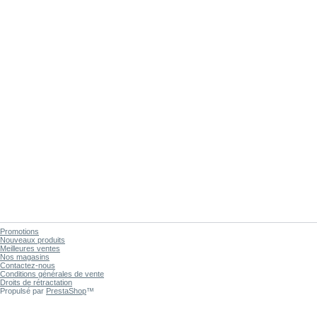
Promotions
Nouveaux produits
Meilleures ventes
Nos magasins
Contactez-nous
Conditions générales de vente
Droits de rétractation
Propulsé par
PrestaShop
™