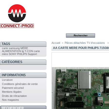
Accueil
>
Pièces détachées TV d'occasions
>
TAGS
AA CARTE MERE POUR PHILIPS 715G6
carte
samsung
MÈRE
ALIMENTATION
lg
T-CON
carte
mère
SONY
PHILIPS
Support
CATÉGORIES
INFORMATIONS
Livraison
Conditions générales de vente
Paiement sécurisé
Mentions légales
Droits de rétractation
Nos magasins
RECHERCHER