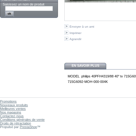
Saisissez un nom de produit
Envoyer à un ami
Imprimer
Agrandir
EN SAVOIR PLUS
MODEL philips 40PFH4319/88 40" tv 715G
715G6092-MOH-000-004K
Promotions
Nouveaux produits
Meilleures ventes
Nos magasins
Contactez-nous
Conditions générales de vente
Droits de rétractation
Propulsé par
PrestaShop
™