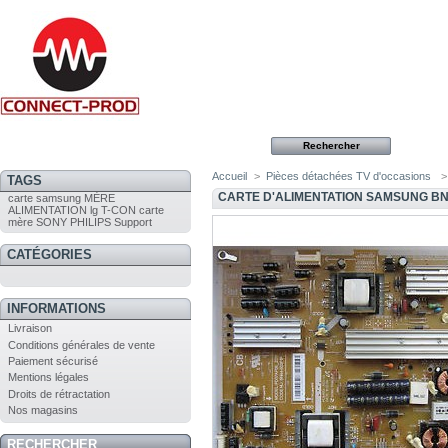
Accueil
>
Pièces détachées TV d'occasions
>
TAGS
CARTE D'ALIMENTATION SAMSUNG BN
carte
samsung
MÈRE
ALIMENTATION
lg
T-CON
carte
mère
SONY
PHILIPS
Support
CATÉGORIES
INFORMATIONS
Livraison
Conditions générales de vente
Paiement sécurisé
Mentions légales
Droits de rétractation
Nos magasins
RECHERCHER