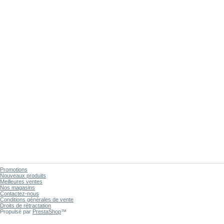
Promotions
Nouveaux produits
Meilleures ventes
Nos magasins
Contactez-nous
Conditions générales de vente
Droits de rétractation
Propulsé par
PrestaShop
™