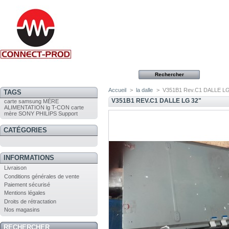
Accueil
>
la dalle
>
V351B1 Rev.C1 DALLE LG
TAGS
V351B1 REV.C1 DALLE LG 32"
carte
samsung
MÈRE
ALIMENTATION
lg
T-CON
carte
mère
SONY
PHILIPS
Support
CATÉGORIES
INFORMATIONS
Livraison
Conditions générales de vente
Paiement sécurisé
Mentions légales
Droits de rétractation
Nos magasins
RECHERCHER