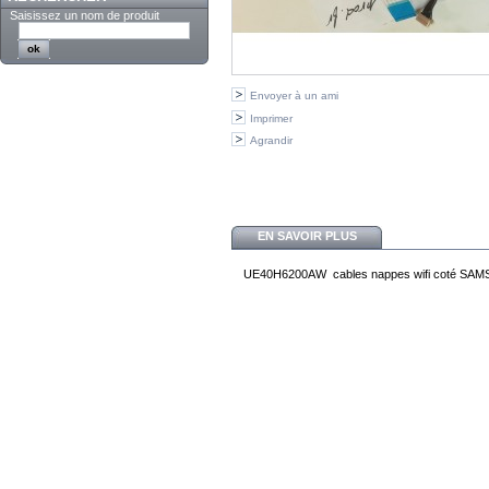
Saisissez un nom de produit
Envoyer à un ami
Imprimer
Agrandir
EN SAVOIR PLUS
UE40H6200AW cables nappes wifi coté SA