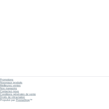
Promotions
Nouveaux produits
Meilleures ventes
Nos magasins
Contactez-nous
Conditions générales de vente
Droits de rétractation
Propulsé par
PrestaShop
™