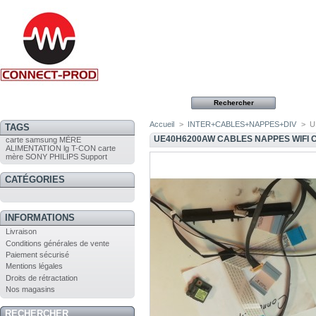
Accueil
>
INTER+CABLES+NAPPES+DIV
>
U
TAGS
UE40H6200AW CABLES NAPPES WIFI
carte
samsung
MÈRE
ALIMENTATION
lg
T-CON
carte
mère
SONY
PHILIPS
Support
CATÉGORIES
INFORMATIONS
Livraison
Conditions générales de vente
Paiement sécurisé
Mentions légales
Droits de rétractation
Nos magasins
RECHERCHER