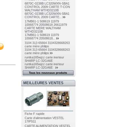
6870C-0238B LC320WXN-SBA1
CONTROL 2009 CARTE T-CON
WALTHAM WTHD3210B
6870C-0238B LC320WXN-SBA1
CONTROL 2009 CARTE...
17MB61-1 508619 11979
10068774 20508618 26611979
CARTE MERE WALTHAM
WTHD3210B
17MB61-1 508619 11979
10068774 20508618...
3104 313 65664 3104328668263
carte mère philips
3104 313 65664 3104328668263
carte mère philips
runtka165wjzz carte inerteur
SHARP LC-32GA6E
runtka165wjzz carte inerteur
SHARP LC-32GA6E
Tous les nouveaux produits
MEILLEURES VENTES
Fiche F rapide
Carte d'alimentation VESTEL
17IPS11
CARTE ALIMENTATION VESTEL