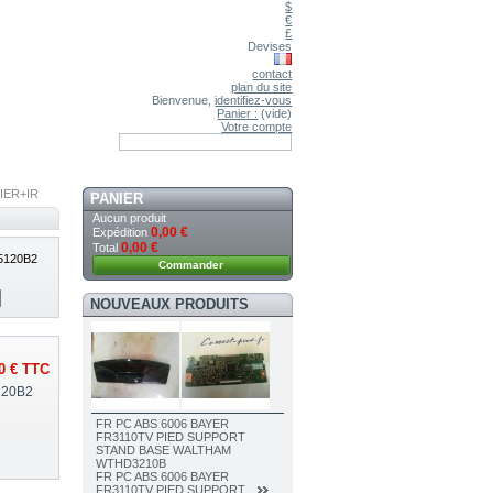
$
€
£
Devises
contact
plan du site
Bienvenue,
identifiez-vous
Panier :
(vide)
Votre compte
IER+IR
PANIER
Aucun produit
0,00 €
Expédition
0,00 €
Total
5120B2
Commander
NOUVEAUX PRODUITS
0 €
TTC
120B2
FR PC ABS 6006 BAYER
FR3110TV PIED SUPPORT
STAND BASE WALTHAM
WTHD3210B
FR PC ABS 6006 BAYER
FR3110TV PIED SUPPORT...