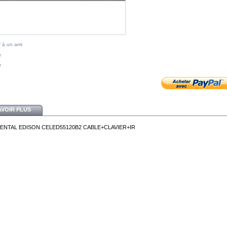
 à un ami
r
r
AVOIR PLUS
ENTAL EDISON CELED55120B2 CABLE+CLAVIER+IR