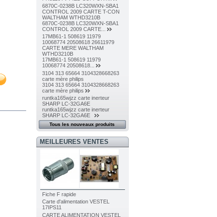
6870C-0238B LC320WXN-SBA1
CONTROL 2009 CARTE T-CON
WALTHAM WTHD3210B
6870C-0238B LC320WXN-SBA1
CONTROL 2009 CARTE...
17MB61-1 508619 11979
10068774 20508618 26611979
CARTE MERE WALTHAM
WTHD3210B
17MB61-1 508619 11979
10068774 20508618...
3104 313 65664 3104328668263
carte mère philips
3104 313 65664 3104328668263
carte mère philips
runtka165wjzz carte inerteur
SHARP LC-32GA6E
runtka165wjzz carte inerteur
SHARP LC-32GA6E
Tous les nouveaux produits
MEILLEURES VENTES
Fiche F rapide
Carte d'alimentation VESTEL
17IPS11
CARTE ALIMENTATION VESTEL