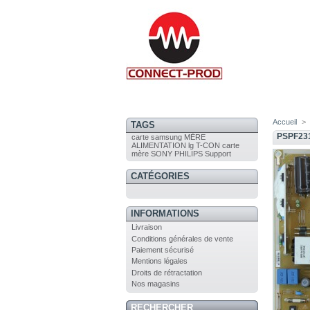
Accueil
>
TAGS
PSPF23
carte
samsung
MÈRE
ALIMENTATION
lg
T-CON
carte
mère
SONY
PHILIPS
Support
CATÉGORIES
INFORMATIONS
Livraison
Conditions générales de vente
Paiement sécurisé
Mentions légales
Droits de rétractation
Nos magasins
RECHERCHER