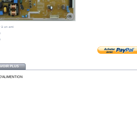
 à un ami
r
r
AVOIR PLUS
D'ALIMENTION