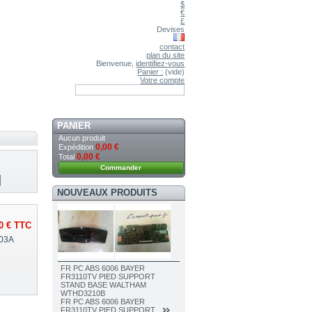
$
€
£
Devises
contact
plan du site
Bienvenue,
identifiez-vous
Panier :
(vide)
Votre compte
PANIER
Aucun produit
0,00 €
Expédition
0,00 €
Total
Commander
NOUVEAUX PRODUITS
0 €
TTC
03A
FR PC ABS 6006 BAYER
FR3110TV PIED SUPPORT
STAND BASE WALTHAM
WTHD3210B
FR PC ABS 6006 BAYER
FR3110TV PIED SUPPORT...