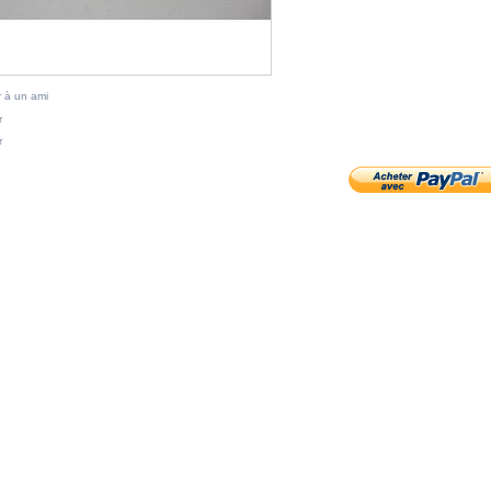
 à un ami
r
r