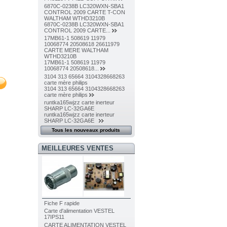
6870C-0238B LC320WXN-SBA1
CONTROL 2009 CARTE T-CON
WALTHAM WTHD3210B
6870C-0238B LC320WXN-SBA1
CONTROL 2009 CARTE...
17MB61-1 508619 11979
10068774 20508618 26611979
CARTE MERE WALTHAM
WTHD3210B
17MB61-1 508619 11979
10068774 20508618...
3104 313 65664 3104328668263
carte mère philips
3104 313 65664 3104328668263
carte mère philips
runtka165wjzz carte inerteur
SHARP LC-32GA6E
runtka165wjzz carte inerteur
SHARP LC-32GA6E
Tous les nouveaux produits
MEILLEURES VENTES
Fiche F rapide
Carte d'alimentation VESTEL
17IPS11
CARTE ALIMENTATION VESTEL