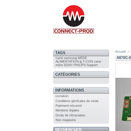
Accueil
>
TAGS
6870C-0
carte
samsung
MÈRE
ALIMENTATION
lg
T-CON
carte
mère
SONY
PHILIPS
Support
CATÉGORIES
INFORMATIONS
Livraison
Conditions générales de vente
Paiement sécurisé
Mentions légales
Droits de rétractation
Nos magasins
RECHERCHER