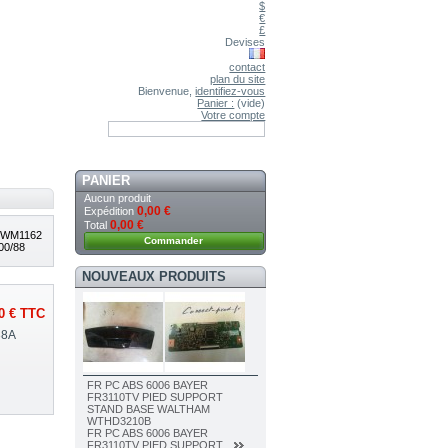
$
€
£
Devises
contact
plan du site
Bienvenue,
identifiez-vous
Panier :
(vide)
Votre compte
PANIER
Aucun produit
0,00 €
Expédition
0,00 €
Total
GWM1162
Commander
00/88
NOUVEAUX PRODUITS
0 €
TTC
38A
FR PC ABS 6006 BAYER
FR3110TV PIED SUPPORT
STAND BASE WALTHAM
WTHD3210B
FR PC ABS 6006 BAYER
FR3110TV PIED SUPPORT...