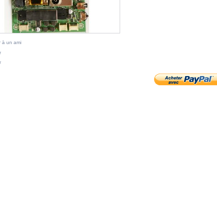
 à un ami
r
r