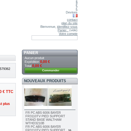
$
€
£
Devises
contact
plan du site
Bienvenue,
identifiez-vous
Panier :
(vide)
Votre compte
PANIER
Aucun produit
0,00 €
Expédition
0,00 €
Total
579362
Commander
NOUVEAUX PRODUITS
0 €
TTC
S
st plus
FR PC ABS 6006 BAYER
FR3110TV PIED SUPPORT
STAND BASE WALTHAM
WTHD3210B
FR PC ABS 6006 BAYER
FR3110TV PIED SUPPORT...