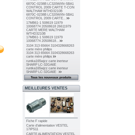
6870C-0238B LC320WXN-SBA1
CONTROL 2009 CARTE T-CON
WALTHAM WTHD3210B
6870C-0238B LC320WXN-SBA1
CONTROL 2009 CARTE...
17MB61-1 508619 11979
10068774 20508618 26611979
CARTE MERE WALTHAM
WTHD3210B
17MB61-1 508619 11979
10068774 20508618...
3104 313 65664 3104328668263
carte mère philips
3104 313 65664 3104328668263
carte mère philips
runtka165wjzz carte inerteur
SHARP LC-32GA6E
runtka165wjzz carte inerteur
SHARP LC-32GA6E
Tous les nouveaux produits
MEILLEURES VENTES
Fiche F rapide
Carte d'alimentation VESTEL
17IPS11
CARTE ALIMENTATION VESTEL