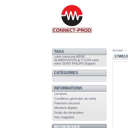
Accueil
>
TAGS
17MB13
carte
samsung
MÈRE
ALIMENTATION
lg
T-CON
carte
mère
SONY
PHILIPS
Support
CATÉGORIES
INFORMATIONS
Livraison
Conditions générales de vente
Paiement sécurisé
Mentions légales
Droits de rétractation
Nos magasins
RECHERCHER