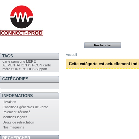
Accueil
TAGS
carte
samsung
MÈRE
Cette catégorie est actuellement ind
ALIMENTATION
lg
T-CON
carte
mère
SONY
PHILIPS
Support
CATÉGORIES
INFORMATIONS
Livraison
Conditions générales de vente
Paiement sécurisé
Mentions légales
Droits de rétractation
Nos magasins
RECHERCHER