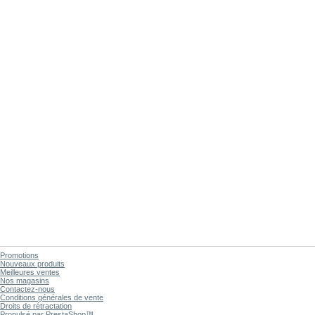
Promotions
Nouveaux produits
Meilleures ventes
Nos magasins
Contactez-nous
Conditions générales de vente
Droits de rétractation
Propulsé par
PrestaShop
™